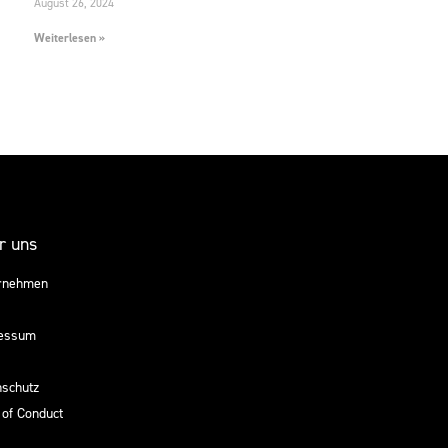
August 26, 2024
Weiterlesen »
r uns
rnehmen
essum
nschutz
 of Conduct