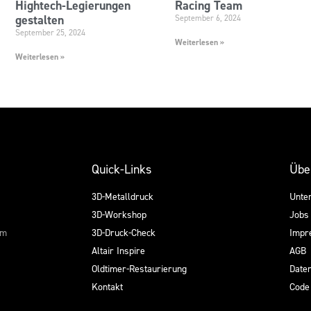
Hightech-Legierungen
Racing Team
gestalten
September 6, 2024
September 25, 2024
Weiterlesen »
Weiterlesen »
Quick-Links
Übe
3D-Metalldruck
Unte
3D-Workshop
Jobs
em
3D-Druck-Check
Impr
Altair Inspire
AGB
Oldtimer-Restaurierung
Date
Kontakt
Code