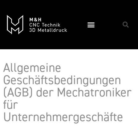
Allgemeine
Geschäftsbedingungen
(AGB) der Mechatroniker
für
Unternehmergeschäfte